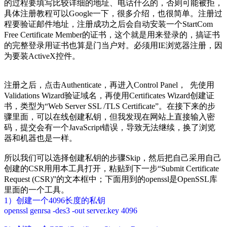
的过程要填写比较详细的地址、电话什么的，否则可能被拒，
具体注册教程可以Google一下，很多介绍，也很简单。注册过
程要验证邮件地址，注册成功之后会自动安装一个StartCom
Free Certificate Member的证书，这个就是用来登录的，搞证书
的完整登录用证书也算是门当户对。必须用IE浏览器注册，因
为要装ActiveX控件。
注册之后，点击Authenticate，再进入Control Panel， 先使用
Validations Wizard验证域名，再使用Certificates Wizard创建证
书，类型为“Web Server SSL /TLS Certificate”。在接下来的步
骤里面，可以在线创建私钥，但我发现在网站上直接输入密
码，提交会有一个JavaScript错误，导致无法继续，换了浏览
器和机器也是一样。
所以我们可以选择创建私钥的步骤Skip，然后把自己采用自己
创建的CSR用用本工具打开，粘贴到下一步“Submit Certificate
Request (CSR)”的文本框中；下面用到的openssl是OpenSSL库
里面的一个工具。
1）创建一个4096长度的私钥
openssl genrsa -des3 -out server.key 4096