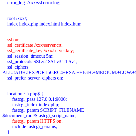
error_log /xxx/ssl.error.log;
root /xxx/;
index index.php index.html index.htm;
ssl on;
ssl_certificate /xxx/server.crt;
ssl_certificate_key /xxx/server.key;
ssl_session_timeout 5m;
ssl_protocols SSLv2 SSLv3 TLSv1;
ssl_ciphers
ALL:!ADH:!EXPORT56:RC4+RSA:+HIGH:+MEDIUM:+LOW:+S
ssl_prefer_server_ciphers on;
location ~ \.php$ {
fastcgi_pass 127.0.0.1:9000;
fastcgi_index index.php;
fastcgi_param SCRIPT_FILENAME
$document_root/$fastcgi_script_name;
fastcgi_param HTTPS on;
include fastcgi_params;
}