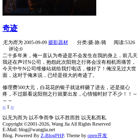
奇迹
无为而为
2005-09-09
摄影器材
分类:摄-旅-骑
阅读:5326
评论:0
二十多年来，俺一直认为奇迹是不会发生在我的身上，前几天
我还在声讨N公司，抱怨此次阳朔之行将会没有相机而痛苦，
今天中午N公司维修站就给我打电话，修好了！俺没见过大世
面，这对于俺来说，已经是很大的奇迹了。
修理费500大元，白花花的银子就这样砸了进去，还是挺心
疼，不过眼看这阳朔之行就要出发，心情顿时好了不少！！～
～～
‹‹
1
››
以无为而为 以不争而争 以不胜而胜 以无私而私
Copyright ©2001-2026, Wang Jia All Rights Reserved
E-Mail: blog@wangjia.net
Blog. Powered By
Z-BlogPHP
. Theme by
open开发