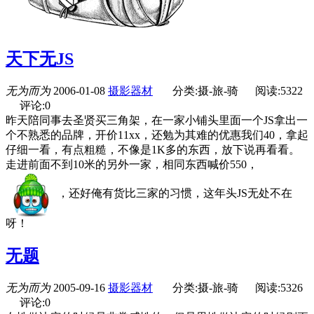
天下无JS
无为而为
2006-01-08
摄影器材
分类:摄-旅-骑
阅读:5322
评论:0
昨天陪同事去圣贤买三角架，在一家小铺头里面一个JS拿出一
个不熟悉的品牌，开价11xx，还勉为其难的优惠我们40，拿起
仔细一看，有点粗糙，不像是1K多的东西，放下说再看看。
走进前面不到10米的另外一家，相同东西喊价550，
，还好俺有货比三家的习惯，这年头JS无处不在
呀！
无题
无为而为
2005-09-16
摄影器材
分类:摄-旅-骑
阅读:5326
评论:0