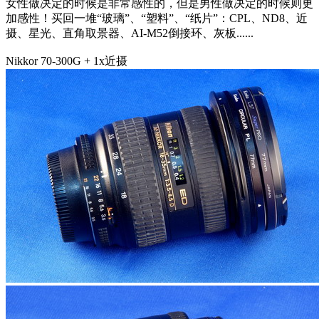
女性做决定的时候是非常感性的，但是男性做决定的时候则更
加感性！买回一堆“玻璃”、“塑料”、“纸片”：CPL、ND8、近
摄、星光、直角取景器、AI-M52倒接环、灰板......
Nikkor 70-300G + 1x近摄