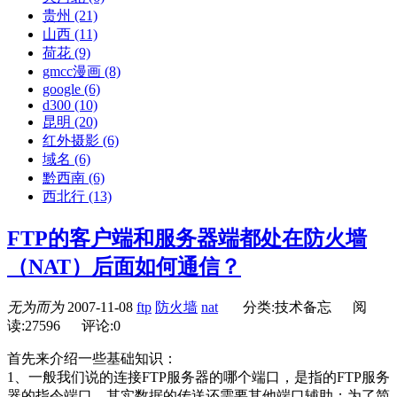
贵州
(21)
山西
(11)
荷花
(9)
gmcc漫画
(8)
google
(6)
d300
(10)
昆明
(20)
红外摄影
(6)
域名
(6)
黔西南
(6)
西北行
(13)
FTP的客户端和服务器端都处在防火墙
（NAT）后面如何通信？
无为而为
2007-11-08
ftp
防火墙
nat
分类:技术备忘
阅
读:27596
评论:0
首先来介绍一些基础知识：
1、一般我们说的连接FTP服务器的哪个端口，是指的FTP服务
器的指令端口，其实数据的传送还需要其他端口辅助；为了简