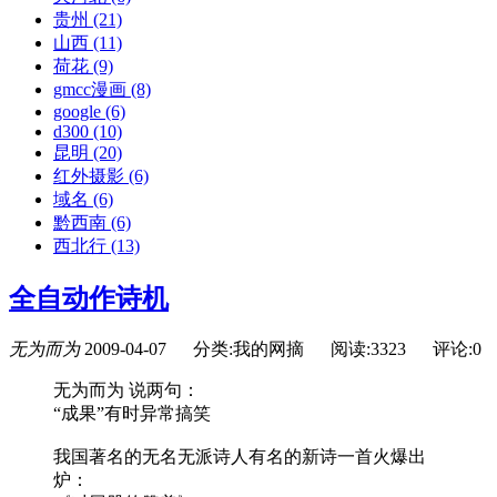
贵州
(21)
山西
(11)
荷花
(9)
gmcc漫画
(8)
google
(6)
d300
(10)
昆明
(20)
红外摄影
(6)
域名
(6)
黔西南
(6)
西北行
(13)
全自动作诗机
无为而为
2009-04-07
分类:我的网摘
阅读:3323
评论:0
无为而为 说两句：
“成果”有时异常搞笑
我国著名的无名无派诗人有名的新诗一首火爆出
炉：