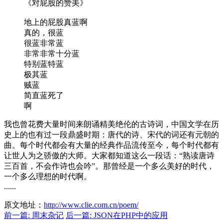
《对屁股的赞美》
地上的屁股真蓝啊
真的，很蓝
很蓝非常蓝
非常非常十分蓝
特别蓝特蓝
极其蓝
贼蓝
简直蓝死了
啊
我也曾花费大量时间来朗诵精美绝伦的古诗词，中国文学在历
史上的也有过一段鼎盛时期：唐代的诗、宋代的词还有元朝的
曲。每个时代都会有大量的经典作品流传至今，每个时代都有
让世人为之骄傲的大师。大家都知道这么一段话：“熟读唐诗
三百首，不会作诗也会吟”。那曾经是一个多么美好的时代，
一个多么理想的时代啊。
......
原文地址：
http://www.clie.com.cn/poem/
前一篇: 周末杂记
后一篇: JSON在PHP中的应用