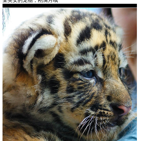
某美女的宠物，刚满月哦