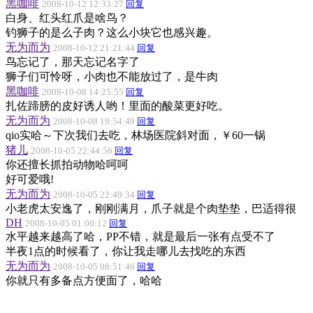
黑咖啡
2008-10-12 12:33:27
回复
白身、红头红爪是啥鸟？
钓狮子的是么子肉？这么小块它也感兴趣。
无为而为
2008-10-12 21:21:44
回复
鸟忘记了，那天忘记名字了
狮子们可怜呀，小肉也不能放过了，是牛肉
黑咖啡
2008-10-08 14:25:55
回复
扎佐蹄膀的皮好诱人哟！里面的酸菜更好吃。
无为而为
2008-10-08 19:54:49
回复
qio实哈～下次我们去吃，林场医院斜对面，￥60一锅
猪儿
2008-10-05 22:44:56
回复
你还擅长抓拍动物哈呵呵
好可爱哦!
无为而为
2008-10-05 22:49:34
回复
小老虎太安逸了，刚刚满月，爪子就是个肉垫垫，巴适得很
DH
2008-10-05 01:00:12
回复
水平越来越高了哈，PP不错，就是最后一张有点受不了
半夜1点的时候看了，你让我走哪儿去找吃的东西
无为而为
2008-10-05 08:51:46
回复
你就只有多备点方便面了，哈哈