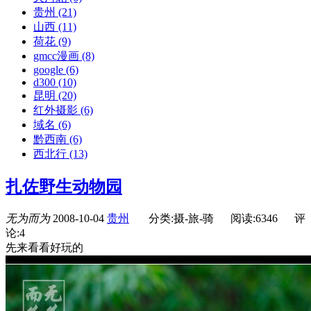
贵州
(21)
山西
(11)
荷花
(9)
gmcc漫画
(8)
google
(6)
d300
(10)
昆明
(20)
红外摄影
(6)
域名
(6)
黔西南
(6)
西北行
(13)
扎佐野生动物园
无为而为
2008-10-04
贵州
分类:摄-旅-骑
阅读:6346
评
论:4
先来看看好玩的