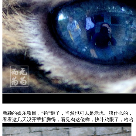
新颖的娱乐项目，“钓”狮子，当然也可以是老虎、狼什么的，
看看这几天没开荤折腾得，看见肉这傻样，快斗鸡眼了，哈哈