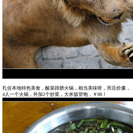
扎佐本地特色美食，酸菜蹄膀火锅，相当美味呀，而且价廉，
4人一个火锅，外加2个炒菜，大米饭管饱，￥88！