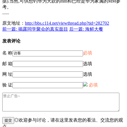
据).当然,可供想钓华为大款的mm和已经是华为家属的MM参
考。
......
原文地址：
http://bbs.c114.net/viewthread.php?tid=282702
前一篇: 揭露同学聚会的真实面目
后一篇: 海鲜大餐
发表评论
名 称
必填
邮 箱
选填
网 址
选填
验 证
必填
◎欢迎参与讨论，请在这里发表您的看法、交流您的观
点。