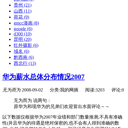
贵州
(21)
山西
(11)
荷花
(9)
gmcc漫画
(8)
google
(6)
d300
(10)
昆明
(20)
红外摄影
(6)
域名
(6)
黔西南
(6)
西北行
(13)
华为薪水总体分布情况2007
无为而为
2008-09-02
分类:我的网摘
阅读:3203
评论:0
无为而为 说两句：
原华为和现华为的兄弟们欢迎冒出水面评论～～
以下数据仅根据华为2007年业绩和部门数量推测,不具有准确
性(并且华为的待遇是绝对保密的,也不会有人得到准确的数