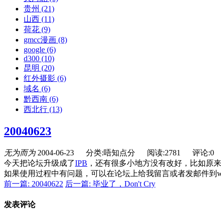
贵州
(21)
山西
(11)
荷花
(9)
gmcc漫画
(8)
google
(6)
d300
(10)
昆明
(20)
红外摄影
(6)
域名
(6)
黔西南
(6)
西北行
(13)
20040623
无为而为
2004-06-23
分类:唔知点分
阅读:2781
评论:0
今天把论坛升级成了
IPB
，还有很多小地方没有改好，比如原
如果使用过程中有问题，可以在论坛上给我留言或者发邮件到wangji
前一篇: 20040622
后一篇: 毕业了，Don't Cry
发表评论