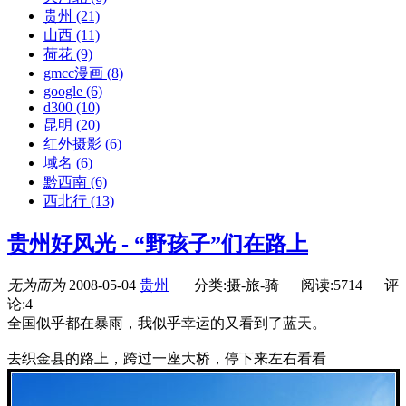
贵州
(21)
山西
(11)
荷花
(9)
gmcc漫画
(8)
google
(6)
d300
(10)
昆明
(20)
红外摄影
(6)
域名
(6)
黔西南
(6)
西北行
(13)
贵州好风光 - “野孩子”们在路上
无为而为
2008-05-04
贵州
分类:摄-旅-骑
阅读:5714
评
论:4
全国似乎都在暴雨，我似乎幸运的又看到了蓝天。
去织金县的路上，跨过一座大桥，停下来左右看看