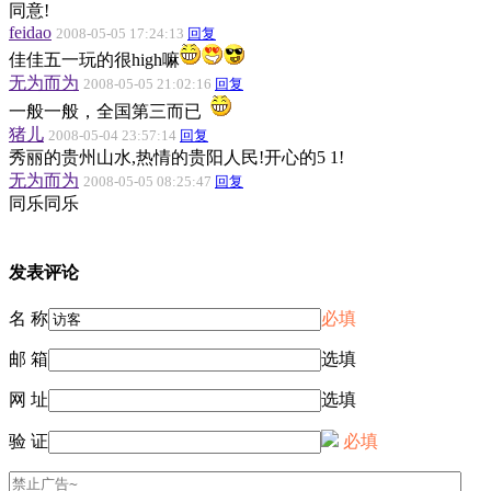
同意!
feidao
2008-05-05 17:24:13
回复
佳佳五一玩的很high嘛
无为而为
2008-05-05 21:02:16
回复
一般一般，全国第三而已
猪儿
2008-05-04 23:57:14
回复
秀丽的贵州山水,热情的贵阳人民!开心的5 1!
无为而为
2008-05-05 08:25:47
回复
同乐同乐
发表评论
名 称
必填
邮 箱
选填
网 址
选填
验 证
必填