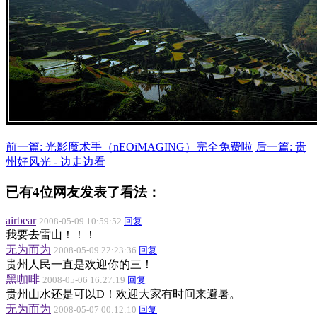
前一篇: 光影魔术手（nEOiMAGING）完全免费啦
后一篇: 贵
州好风光 - 边走边看
已有4位网友发表了看法：
airbear
2008-05-09 10:59:52
回复
我要去雷山！！！
无为而为
2008-05-09 22:23:36
回复
贵州人民一直是欢迎你的三！
黑咖啡
2008-05-06 16:27:19
回复
贵州山水还是可以D！欢迎大家有时间来避暑。
无为而为
2008-05-07 00:12:10
回复