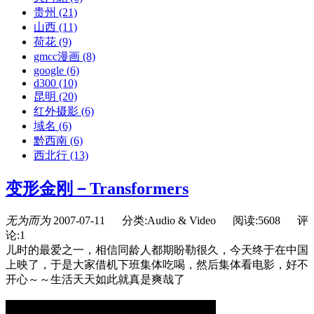
贵州
(21)
山西
(11)
荷花
(9)
gmcc漫画
(8)
google
(6)
d300
(10)
昆明
(20)
红外摄影
(6)
域名
(6)
黔西南
(6)
西北行
(13)
变形金刚－Transformers
无为而为
2007-07-11
分类:Audio & Video
阅读:5608
评
论:1
儿时的最爱之一，相信同龄人都期盼勒很久，今天终于在中国
上映了，于是大家借机下班集体吃喝，然后集体看电影，好不
开心～～生活天天如此就真是爽哉了