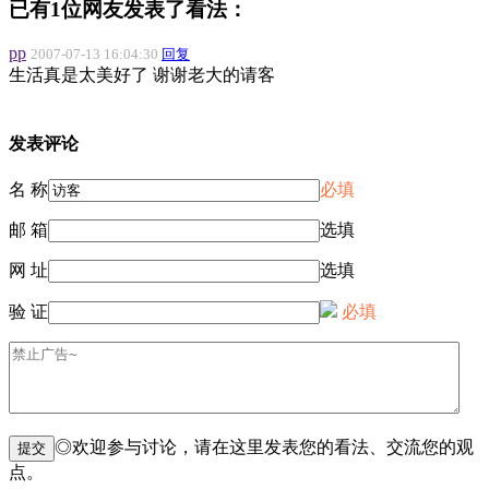
已有1位网友发表了看法：
pp
2007-07-13 16:04:30
回复
生活真是太美好了 谢谢老大的请客
发表评论
名 称
必填
邮 箱
选填
网 址
选填
验 证
必填
◎欢迎参与讨论，请在这里发表您的看法、交流您的观
点。