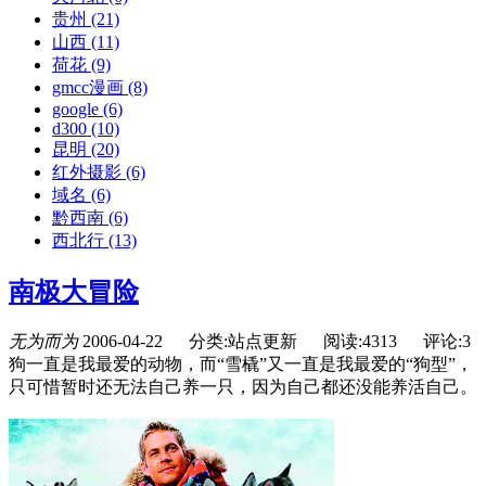
贵州
(21)
山西
(11)
荷花
(9)
gmcc漫画
(8)
google
(6)
d300
(10)
昆明
(20)
红外摄影
(6)
域名
(6)
黔西南
(6)
西北行
(13)
南极大冒险
无为而为
2006-04-22
分类:站点更新
阅读:4313
评论:3
狗一直是我最爱的动物，而“雪橇”又一直是我最爱的“狗型”，
只可惜暂时还无法自己养一只，因为自己都还没能养活自己。