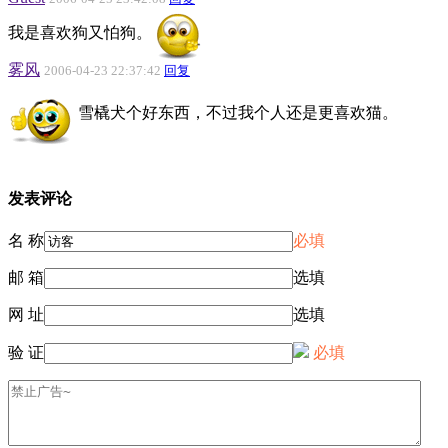
我是喜欢狗又怕狗。
雾风
2006-04-23 22:37:42
回复
雪橇犬个好东西，不过我个人还是更喜欢猫。
发表评论
名 称
必填
邮 箱
选填
网 址
选填
验 证
必填