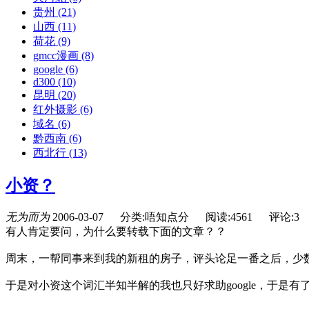
贵州
(21)
山西
(11)
荷花
(9)
gmcc漫画
(8)
google
(6)
d300
(10)
昆明
(20)
红外摄影
(6)
域名
(6)
黔西南
(6)
西北行
(13)
小资？
无为而为
2006-03-07
分类:唔知点分
阅读:4561
评论:3
有人肯定要问，为什么要转载下面的文章？？
周末，一帮同事来到我的新租的房子，评头论足一番之后，少数
于是对小资这个词汇半知半解的我也只好求助google，于是