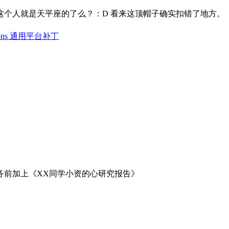
这个人就是天平座的了么？：D 看来这顶帽子确实扣错了地方。
ections 通用平台补丁
务前加上《XX同学小资的心研究报告》