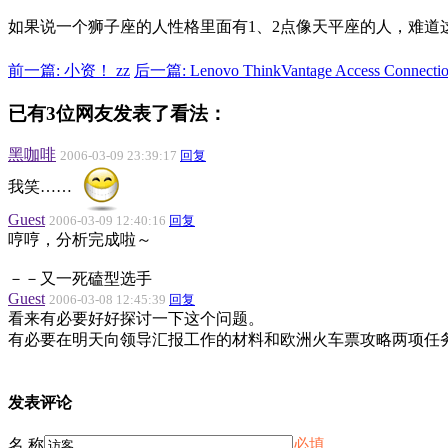
如果说一个狮子座的人性格里面有1、2点像天平座的人，难道
前一篇: 小资！ zz
后一篇: Lenovo ThinkVantage Access Conn
已有3位网友发表了看法：
黑咖啡
2006-03-09 23:39:17
回复
我笑……
Guest
2006-03-09 12:40:16
回复
哼哼，分析完成啦～
－－又一死磕型选手
Guest
2006-03-08 12:45:39
回复
看来有必要好好探讨一下这个问题。
有必要在明天向领导汇报工作的材料和欧洲火车票攻略两项任
发表评论
名 称
必填