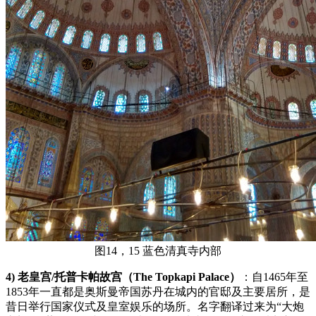
图14，15 蓝色清真寺内部
4) 老皇宫/托普卡帕故宫（The Topkapi Palace）
：自1465年至
1853年一直都是奥斯曼帝国苏丹在城内的官邸及主要居所，是
昔日举行国家仪式及皇室娱乐的场所。名字翻译过来为“大炮