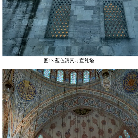
图13 蓝色清真寺宣礼塔