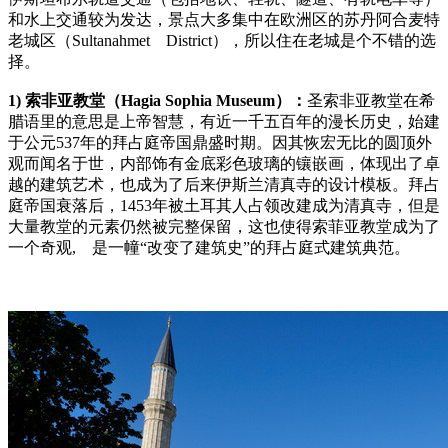
和水上交通较为发达，景点大多集中在欧洲区的苏丹阿合麦特
老城区（Sultanahmet District），所以住在老城是个不错的选
择。
1) 索非亚教堂（Hagia Sophia Museum）：
圣索非亚教堂在希
腊语里的意思是上帝智慧，有近一千五百年的漫长历史，始建
于公元537年的拜占庭帝国鼎盛时期。因其恢宏无比的圆顶外
观而闻名于世，内部饰有金底彩色玻璃的镶嵌画，体现出了卓
越的建筑艺术，也成为了后来伊斯兰清真寺的设计模板。拜占
庭帝国衰落后，1453年被土耳其人占领改建成为清真寺，但是
大量教堂的元素仍然被完整保留，这也使得索菲亚教堂成为了
一个奇观, 是一幢“改变了建筑史”的拜占庭式建筑典范。