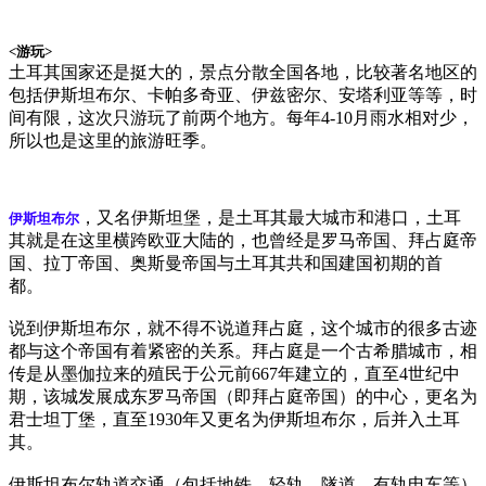
<游玩>
土耳其国家还是挺大的，景点分散全国各地，比较著名地区的
包括伊斯坦布尔、卡帕多奇亚、伊兹密尔、安塔利亚等等，时
间有限，这次只游玩了前两个地方。每年4-10月雨水相对少，
所以也是这里的旅游旺季。
，又名伊斯坦堡，是土耳其最大城市和港口，土耳
伊斯坦布尔
其就是在这里横跨欧亚大陆的，也曾经是罗马帝国、拜占庭帝
国、拉丁帝国、奥斯曼帝国与土耳其共和国建国初期的首
都。
说到伊斯坦布尔，就不得不说道拜占庭，这个城市的很多古迹
都与这个帝国有着紧密的关系。拜占庭是一个古希腊城市，相
传是从墨伽拉来的殖民于公元前667年建立的，直至4世纪中
期，该城发展成东罗马帝国（即拜占庭帝国）的中心，更名为
君士坦丁堡，直至1930年又更名为伊斯坦布尔，后并入土耳
其。
伊斯坦布尔轨道交通（包括地铁、轻轨、隧道、有轨电车等）