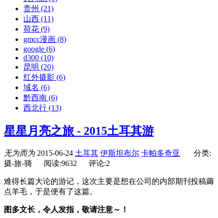
贵州
(21)
山西
(11)
荷花
(9)
gmcc漫画
(8)
google
(6)
d300
(10)
昆明
(20)
红外摄影
(6)
域名
(6)
黔西南
(6)
西北行
(13)
星星月亮之旅 - 2015土耳其游
无为而为
2015-06-24
土耳其
伊斯坦布尔
卡帕多奇亚
分类:
摄-旅-骑
阅读:9632
评论:2
难得长篇大论的游记，这次主要是想在公司的内部期刊投稿薅
点羊毛，于是便有了这篇。
图多文长，令人发指，敬请注意～！