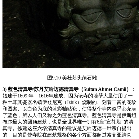
图9,10 美杜莎头颅石雕
3) 蓝色清真寺/苏丹艾哈迈德清真寺（Sultan Ahmet Camii）
：
始建于1609 年，1616年建成。因为该寺的墙壁大量使用了一
种土耳其瓷器名镇伊兹尼克（Izhik）烧制的、刻着丰富的花纹
和图案、以白色为底的蓝彩釉贴瓷，使得整个寺内似乎都充满
了蓝色，所以人们又称之为蓝色清真寺。蓝色清真寺是伊斯坦
布尔最大的圆顶建筑，也是全世界唯一拥有6座“宣礼塔”的清
真寺。修建这座六塔清真寺的建议是艾哈迈德一世亲自提出
的，目的是使寺院在建筑规格的各个方面都超过索菲亚清真