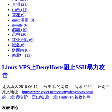
贵州
(21)
山西
(11)
荷花
(9)
gmcc漫画
(8)
google
(6)
d300
(10)
昆明
(20)
红外摄影
(6)
域名
(6)
黔西南
(6)
西北行
(13)
Linux VPS上DenyHosts阻止SSH暴力攻
击
无为而为
2010-06-17
分类:我的网摘
阅读:3262
评论:0
原文地址：
http://www.vpser.net/security/denyhosts.html
前一篇: 爬台阶，逛山城
后一篇: HighVPS被收购鸟
发表评论