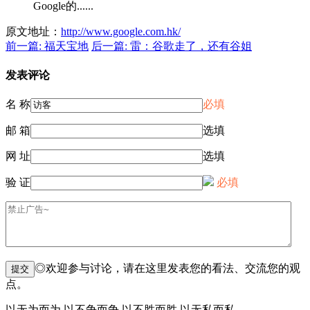
Google的......
原文地址：
http://www.google.com.hk/
前一篇: 福天宝地
后一篇: 雷：谷歌走了，还有谷姐
发表评论
名 称
必填
邮 箱
选填
网 址
选填
验 证
必填
◎欢迎参与讨论，请在这里发表您的看法、交流您的观
点。
以无为而为 以不争而争 以不胜而胜 以无私而私