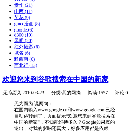
贵州
(21)
山西
(11)
荷花
(9)
gmcc漫画
(8)
google
(6)
d300
(10)
昆明
(20)
红外摄影
(6)
域名
(6)
黔西南
(6)
西北行
(13)
欢迎您来到谷歌搜索在中国的新家
无为而为
2010-03-23
分类:我的网摘
阅读:1557
评论:0
无为而为 说两句：
在国内输入www.google.cn和www.google.com已经
自动跳转到了，页面提示“欢迎您来到谷歌搜索在
中国的新家”，不知能维持多久？Google如果真的
退出，对我的影响还真大，好多应用都是依赖