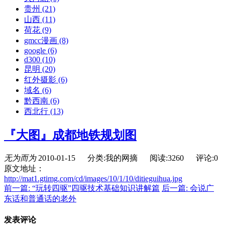
贵州
(21)
山西
(11)
荷花
(9)
gmcc漫画
(8)
google
(6)
d300
(10)
昆明
(20)
红外摄影
(6)
域名
(6)
黔西南
(6)
西北行
(13)
『大图』成都地铁规划图
无为而为
2010-01-15
分类:我的网摘
阅读:3260
评论:0
原文地址：
http://mat1.gtimg.com/cd/images/10/1/10/ditieguihua.jpg
前一篇: “玩转四驱”四驱技术基础知识讲解篇
后一篇: 会说广
东话和普通话的老外
发表评论