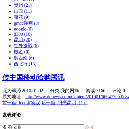
贵州
(21)
山西
(11)
荷花
(9)
gmcc漫画
(8)
google
(6)
d300
(10)
昆明
(20)
红外摄影
(6)
域名
(6)
黔西南
(6)
西北行
(13)
传中国移动洽购腾讯
无为而为
2010-01-02
分类:我的网摘
阅读:3166
评论:0
原文地址：
http://www.donews.com/Content/201001/66b473efc0c
前一篇: Jeep罗宾汉
后一篇: 阳光昆明（1）
发表评论
名 称
必填