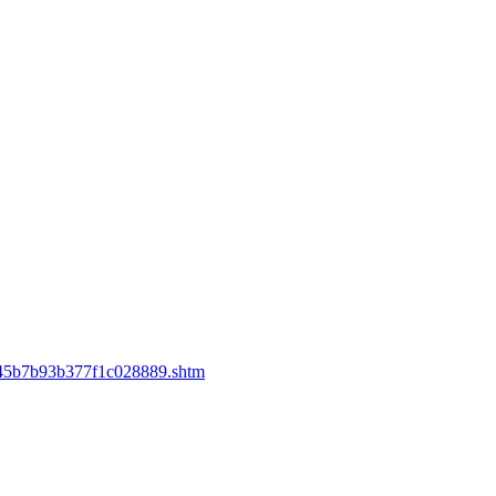
845b7b93b377f1c028889.shtm