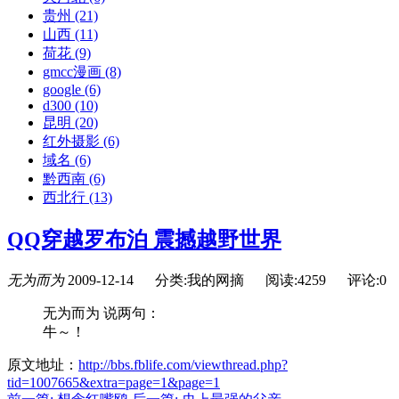
贵州
(21)
山西
(11)
荷花
(9)
gmcc漫画
(8)
google
(6)
d300
(10)
昆明
(20)
红外摄影
(6)
域名
(6)
黔西南
(6)
西北行
(13)
QQ穿越罗布泊 震撼越野世界
无为而为
2009-12-14
分类:我的网摘
阅读:4259
评论:0
无为而为 说两句：
牛～！
原文地址：
http://bbs.fblife.com/viewthread.php?
tid=1007665&extra=page=1&page=1