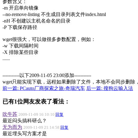
参数含义：
-m 开启单向镜像
--no-remove-listing 不生成目录列表文件index.html
-nH 不创建以主机名命名的目录
-P 下载保存路径
wget很强大，可以做很多参数配置，例如：
-w 下载间隔时间
-X 排除某些目录
......
-----------以下2009-11-05 23:00添加-----------
wget只能实现下载，远程如果删除了文件，本地不会同步删除
前一篇: PCauto厂商探索之旅-奇瑞汽车
后一篇: 搜狗云输入法
已有1位网友发表了看法：
吹牛苏
2009-11-09 16:10:10
回复
最近闷头搞科研么？
无为而为
2009-11-09 21:14:58
回复
最近埋头写方案才是