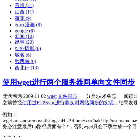
贵州
(21)
山西
(11)
荷花
(9)
gmcc漫画
(8)
google
(6)
d300
(10)
昆明
(20)
红外摄影
(6)
域名
(6)
黔西南
(6)
西北行
(13)
使用wget进行两个服务器间单向文件同步
无为而为
2009-11-02
wget
文件同步
分类:技术备忘
阅读:1
之前曾经
使用过FTPSync进行非实时网站同步的实现
，结果发现
例如：
wget -m --no-remove-listing -nH -P /home/xxx/bak/ ftp://usernam
务必注意最后ftp路径后面有个*，否则wget只会下载生成一个目录