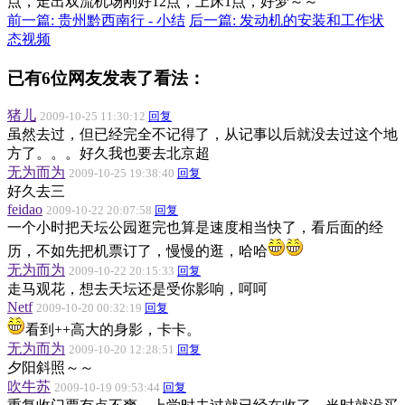
点，走出双流机场刚好12点，上床1点，好梦～～
前一篇: 贵州黔西南行 - 小结
后一篇: 发动机的安装和工作状
态视频
已有6位网友发表了看法：
猪儿
2009-10-25 11:30:12
回复
虽然去过，但已经完全不记得了，从记事以后就没去过这个地
方了。。。好久我也要去北京超
无为而为
2009-10-25 19:38:40
回复
好久去三
feidao
2009-10-22 20:07:58
回复
一个小时把天坛公园逛完也算是速度相当快了，看后面的经
历，不如先把机票订了，慢慢的逛，哈哈
无为而为
2009-10-22 20:15:33
回复
走马观花，想去天坛还是受你影响，呵呵
Netf
2009-10-20 00:32:19
回复
看到++高大的身影，卡卡。
无为而为
2009-10-20 12:28:51
回复
夕阳斜照～～
吹牛苏
2009-10-19 09:53:44
回复