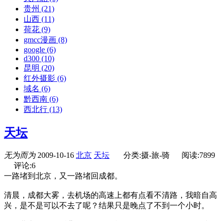
贵州
(21)
山西
(11)
荷花
(9)
gmcc漫画
(8)
google
(6)
d300
(10)
昆明
(20)
红外摄影
(6)
域名
(6)
黔西南
(6)
西北行
(13)
天坛
无为而为
2009-10-16
北京
天坛
分类:摄-旅-骑
阅读:7899
评论:6
一路堵到北京，又一路堵回成都。
清晨，成都大雾，去机场的高速上都有点看不清路，我暗自高
兴，是不是可以不去了呢？结果只是晚点了不到一个小时。