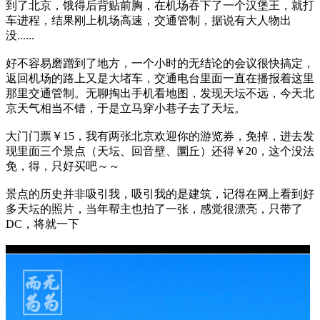
到了北京，饿得后背贴前胸，在机场吞下了一个汉堡王，就打
车进程，结果刚上机场高速，交通管制，据说有大人物出
没......
好不容易磨蹭到了地方，一个小时的无结论的会议很快搞定，
返回机场的路上又是大堵车，交通电台里面一直在播报着这里
那里交通管制。无聊掏出手机看地图，发现天坛不远，今天北
京天气相当不错，于是立马穿小巷子去了天坛。
大门门票￥15，我有两张北京欢迎你的游览券，免掉，进去发
现里面三个景点（天坛、回音壁、圜丘）还得￥20，这个没法
免，得，只好买吧～～
景点的历史并非吸引我，吸引我的是建筑，记得在网上看到好
多天坛的照片，当年帮主也拍了一张，感觉很漂亮，只带了
DC，将就一下