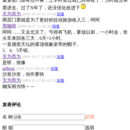
重复收门票有点不爽，上学时去过就已经在收了，当时就没买
票进去。过了N年了，还没优化改进下
无为而为
2009-10-19 12:33:00
回复
两层门票就是为了更好的拉动旅游收入三，呵呵
黑咖啡
2009-10-17 11:08:28
回复
呵呵……又去北京了。亏得有飞机，要放以前，一小时会，坐
火车来回各三天，6天=1小时。
一直感觉天坛的屋顶很象皇帝的帽子。
3、4、5不错。
无为而为
2009-10-17 12:00:29
回复
是呀，很像
airbear
2009-10-17 00:01:39
回复
沙发沙发，动作要快
无为而为
2009-10-17 00:04:21
回复
确实相当快～～
发表评论
名 称
必填
邮 箱
选填