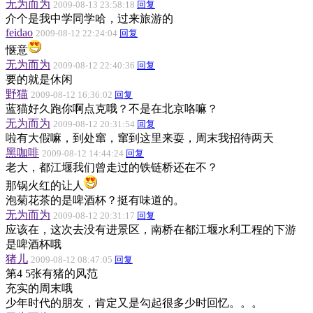
无为而为
2009-08-13 23:58:18
回复
介个是我中学同学哈，过来旅游的
feidao
2009-08-12 22:24:04
回复
惬意
无为而为
2009-08-12 22:40:36
回复
要的就是休闲
野猫
2009-08-12 16:36:02
回复
蓝猫好久跑你啊点克哦？不是在北京咯嘛？
无为而为
2009-08-12 20:31:54
回复
啦有大假嘛，到处窜，窜到这里来耍，周末我招待两天
黑咖啡
2009-08-12 14:44:24
回复
老大，都江堰我们曾走过的铁链桥还在不？
那锅火红的让人
泡菊花茶的是啤酒杯？挺有味道的。
无为而为
2009-08-12 20:31:17
回复
应该在，这次去没有进景区，南桥在都江堰水利工程的下游
是啤酒杯哦
猪儿
2009-08-12 08:47:05
回复
第4 5张有猪的风范
充实的周末哦
少年时代的朋友，肯定又是勾起很多少时回忆。。。