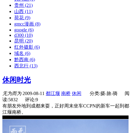
贵州
(21)
山西
(11)
荷花
(9)
gmcc漫画
(8)
google
(6)
d300
(10)
昆明
(20)
红外摄影
(6)
域名
(6)
黔西南
(6)
西北行
(13)
休闲时光
无为而为
2009-08-11
都江堰
南桥
休闲
分类:摄-旅-骑
阅
读:5832
评论:9
有朋友外地到成都来耍，正好周末坐车CCPN的新车一起到都
江堰南桥。