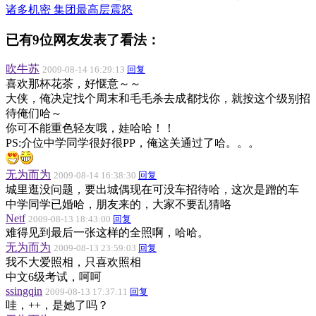
诸多机密 集团最高层震怒
已有9位网友发表了看法：
吹牛苏
2009-08-14 16:29:13
回复
喜欢那杯花茶，好惬意～～
大侠，俺决定找个周末和毛毛杀去成都找你，就按这个级别招
待俺们哈～
你可不能重色轻友哦，娃哈哈！！
PS:介位中学同学很好很PP，俺这关通过了哈。。。
无为而为
2009-08-14 16:38:30
回复
城里逛没问题，要出城偶现在可没车招待哈，这次是蹭的车
中学同学已婚哈，朋友来的，大家不要乱猜咯
Netf
2009-08-13 18:43:00
回复
难得见到最后一张这样的全照啊，哈哈。
无为而为
2009-08-13 23:59:03
回复
我不大爱照相，只喜欢照相
中文6级考试，呵呵
ssingqin
2009-08-13 17:37:11
回复
哇，++，是她了吗？