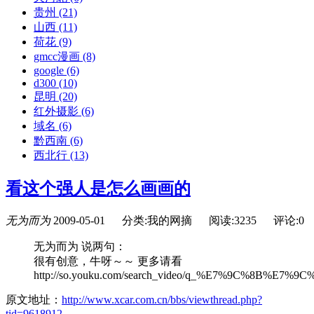
贵州
(21)
山西
(11)
荷花
(9)
gmcc漫画
(8)
google
(6)
d300
(10)
昆明
(20)
红外摄影
(6)
域名
(6)
黔西南
(6)
西北行
(13)
看这个强人是怎么画画的
无为而为
2009-05-01
分类:我的网摘
阅读:3235
评论:0
无为而为 说两句：
很有创意，牛呀～～ 更多请看
http://so.youku.com/search_video/q_%E7%9C%
原文地址：
http://www.xcar.com.cn/bbs/viewthread.php?
tid=9618912